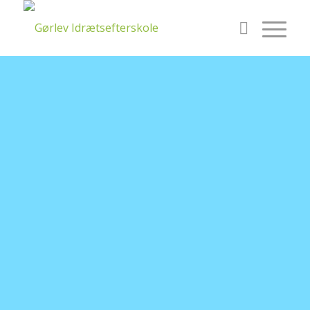
Gørlev
Idrætsefterskole
Et år fyldt med idræt, fællesskaber og personlig
udvikling