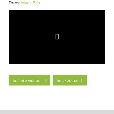
Fotos:
Mads Brix
Se flere videoer
Se skemaet