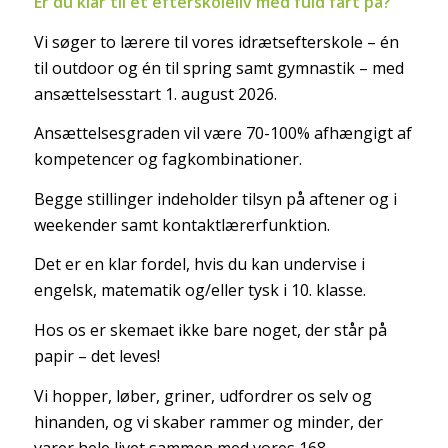
Er du klar til et efterskoleliv med fuld fart på?
Vi søger to lærere til vores idrætsefterskole – én
til outdoor og én til spring samt gymnastik – med
ansættelsesstart 1. august 2026.
Ansættelsesgraden vil være 70-100% afhængigt af
kompetencer og fagkombinationer.
Begge stillinger indeholder tilsyn på aftener og i
weekender samt kontaktlærerfunktion.
Det er en klar fordel, hvis du kan undervise i
engelsk, matematik og/eller tysk i 10. klasse.
Hos os er skemaet ikke bare noget, der står på
papir – det leves!
Vi hopper, løber, griner, udfordrer os selv og
hinanden, og vi skaber rammer og minder, der
varer hele livet sammen med vores 168