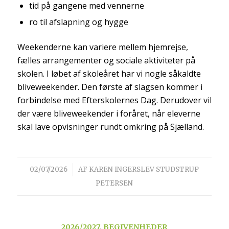
tid på gangene med vennerne
ro til afslapning og hygge
Weekenderne kan variere mellem hjemrejse,
fælles arrangementer og sociale aktiviteter på
skolen. I løbet af skoleåret har vi nogle såkaldte
bliveweekender. Den første af slagsen kommer i
forbindelse med Efterskolernes Dag. Derudover vil
der være bliveweekender i foråret, når eleverne
skal lave opvisninger rundt omkring på Sjælland.
/
02/07/2026
AF
KAREN INGERSLEV STUDSTRUP
PETERSEN
2026/2027
,
BEGIVENHEDER