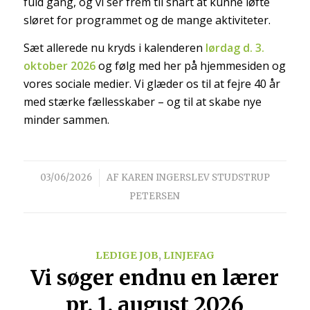
fuld gang, og vi ser frem til snart at kunne løfte
sløret for programmet og de mange aktiviteter.
Sæt allerede nu kryds i kalenderen
lørdag d. 3.
oktober 2026
og følg med her på hjemmesiden og
vores sociale medier. Vi glæder os til at fejre 40 år
med stærke fællesskaber – og til at skabe nye
minder sammen.
/
03/06/2026
AF
KAREN INGERSLEV STUDSTRUP
PETERSEN
LEDIGE JOB
,
LINJEFAG
Vi søger endnu en lærer
pr. 1. august 2026