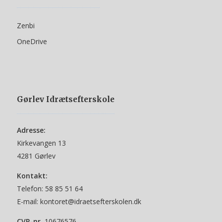
Zenbi
OneDrive
Gørlev Idrætsefterskole
Adresse:
Kirkevangen 13
4281 Gørlev
Kontakt:
Telefon:
58 85 51 64
E-mail:
kontoret@idraetsefterskolen.dk
CVR-nr.
10676576