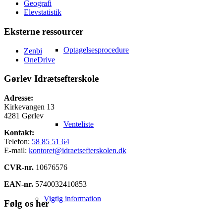
Geografi
Elevstatistik
Eksterne ressourcer
Optagelsesprocedure
Zenbi
OneDrive
Gørlev Idrætsefterskole
Adresse:
Kirkevangen 13
4281 Gørlev
Venteliste
Kontakt:
Telefon:
58 85 51 64
E-mail:
kontoret@idraetsefterskolen.dk
CVR-nr.
10676576
EAN-nr.
5740032410853
Vigtig information
Følg os her